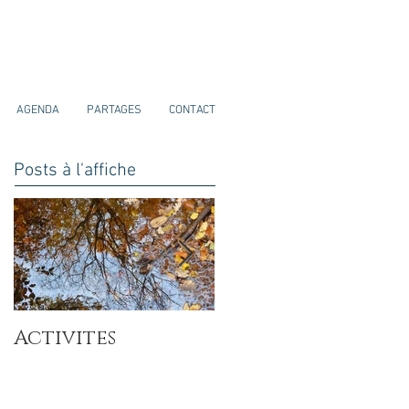
AGENDA
PARTAGES
CONTACT
Posts à l'affiche
Activites
Se relier à son ax
par l'arbre et son
mandala