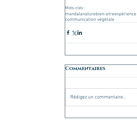
Mots-clés :
mandala
nature
bien-etre
expérience 
communication végétale
Commentaires
Rédigez un commentaire...