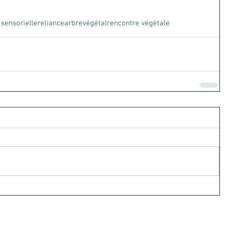
sensorielle
reliance
arbre
végétal
rencontre végétale