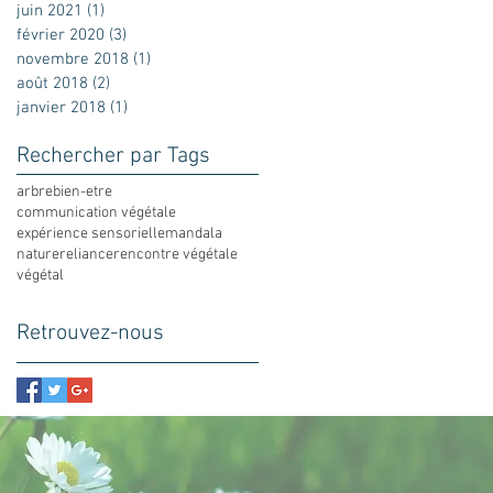
juin 2021
(1)
1 post
février 2020
(3)
3 posts
novembre 2018
(1)
1 post
août 2018
(2)
2 posts
janvier 2018
(1)
1 post
Rechercher par Tags
arbre
bien-etre
communication végétale
expérience sensorielle
mandala
nature
reliance
rencontre végétale
végétal
Retrouvez-nous