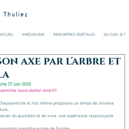
 Thuliez
ACCUEIL
KINÉSIOLOGIE
RENCONTRES VÉGÉTALES
QUI SUIS-JE ?
son axe par l'arbre et
la
he 27 juin 2020
ssemiche (
www.atelier-ame.fr
)
 Chaussemiche et moi même proposons un temps de reliance 
ture.
cter du quotidien et de vivre  une expérience ressourçante 
harentais magnifique près de Saintes.