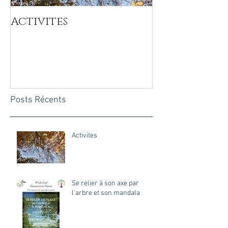
Activites
Se relier à 
l'arbre et 
Posts Récents
Activites
Se relier à son axe par
l'arbre et son mandala