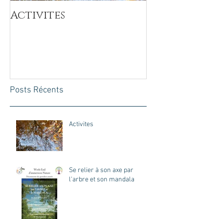
Activites
Se relier à 
l'arbre et 
Posts Récents
Activites
Se relier à son axe par
l'arbre et son mandala